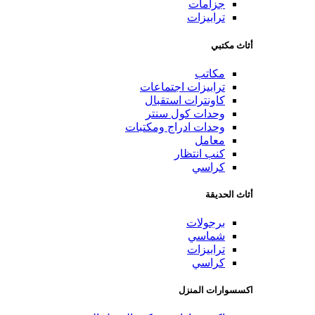
جزامات
ترابيزات
أثاث مكتبي
مكاتب
ترابيزات اجتماعات
كاونترات استقبال
وحدات كول سنتر
وحدات ادراج ومكتبات
معامل
كنب انتظار
كراسي
أثاث الحديقة
برجولات
شماسي
ترابيزات
كراسي
اكسسوارات المنزل