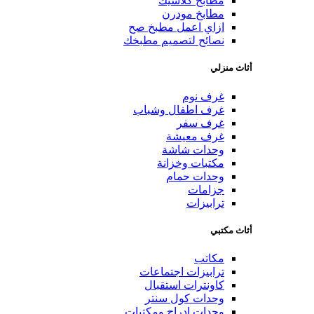
مطابخ كلاسيك
مطابخ مودرن
ازاي اعمل مطبخ صح
نصائح لتصميم مطبخك
أثاث منزلي
غرف نوم
غرف اطفال وشباب
غرف سفر
غرف معيشة
وحدات شاشة
مكتبات وخزانة
وحدات حمام
جزامات
ترابيزات
أثاث مكتبي
مكاتب
ترابيزات اجتماعات
كاونترات استقبال
وحدات كول سنتر
وحدات ادراج ومكتبات