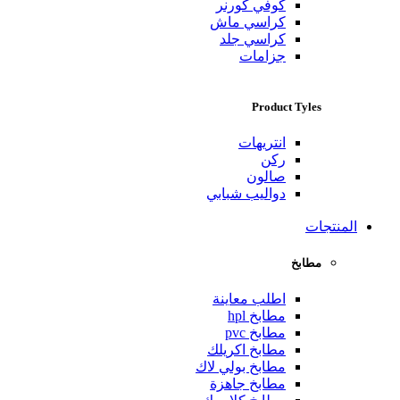
كوفي كورنر
كراسي ماش
كراسي جلد
جزامات
Product Tyles
انتريهات
ركن
صالون
دواليب شبابي
المنتجات
مطابخ
اطلب معاينة
مطابخ hpl
مطابخ pvc
مطابخ اكريلك
مطابخ بولي لاك
مطابخ جاهزة