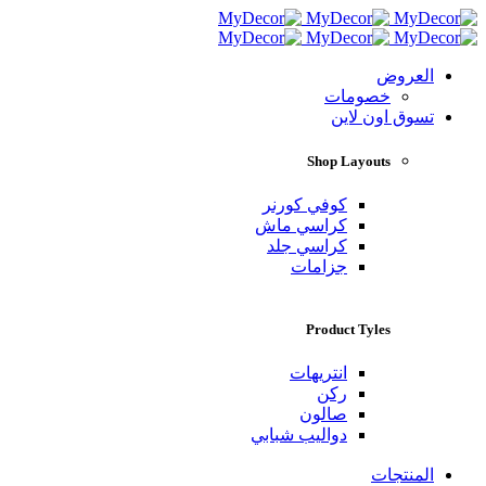
العروض
خصومات
تسوق اون لاين
Shop Layouts
كوفي كورنر
كراسي ماش
كراسي جلد
جزامات
Product Tyles
انتريهات
ركن
صالون
دواليب شبابي
المنتجات