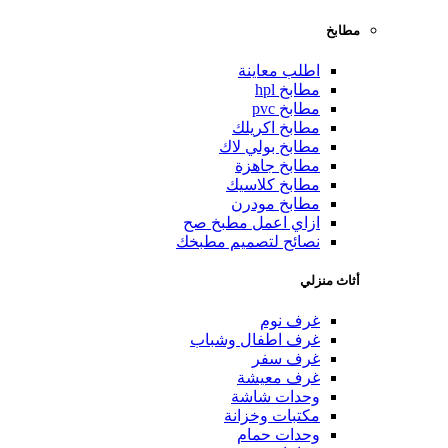
مطابخ
اطلب معاينة
مطابخ hpl
مطابخ pvc
مطابخ اكريلك
مطابخ بولي لاك
مطابخ جاهزة
مطابخ كلاسيك
مطابخ مودرن
ازاي اعمل مطبخ صح
نصائح لتصميم مطبخك
أثاث منزلي
غرف نوم
غرف اطفال وشباب
غرف سفر
غرف معيشة
وحدات شاشة
مكتبات وخزانة
وحدات حمام