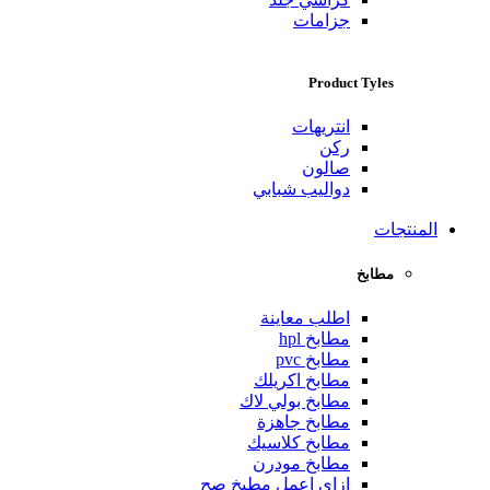
جزامات
Product Tyles
انتريهات
ركن
صالون
دواليب شبابي
المنتجات
مطابخ
اطلب معاينة
مطابخ hpl
مطابخ pvc
مطابخ اكريلك
مطابخ بولي لاك
مطابخ جاهزة
مطابخ كلاسيك
مطابخ مودرن
ازاي اعمل مطبخ صح