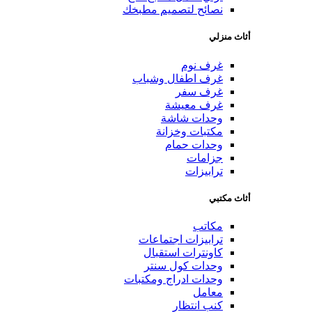
نصائح لتصميم مطبخك
أثاث منزلي
غرف نوم
غرف اطفال وشباب
غرف سفر
غرف معيشة
وحدات شاشة
مكتبات وخزانة
وحدات حمام
جزامات
ترابيزات
أثاث مكتبي
مكاتب
ترابيزات اجتماعات
كاونترات استقبال
وحدات كول سنتر
وحدات ادراج ومكتبات
معامل
كنب انتظار