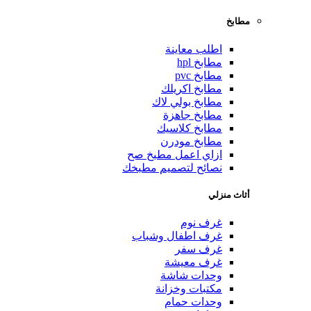
مطابخ
اطلب معاينة
مطابخ hpl
مطابخ pvc
مطابخ اكريلك
مطابخ بولي لاك
مطابخ جاهزة
مطابخ كلاسيك
مطابخ مودرن
ازاي اعمل مطبخ صح
نصائح لتصميم مطبخك
أثاث منزلي
غرف نوم
غرف اطفال وشباب
غرف سفر
غرف معيشة
وحدات شاشة
مكتبات وخزانة
وحدات حمام