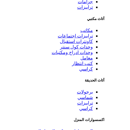
جزامات
ترابيزات
أثاث مكتبي
مكاتب
ترابيزات اجتماعات
كاونترات استقبال
وحدات كول سنتر
وحدات ادراج ومكتبات
معامل
كنب انتظار
كراسي
أثاث الحديقة
برجولات
شماسي
ترابيزات
كراسي
اكسسوارات المنزل