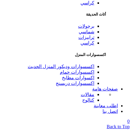
كراسي
أثاث الحديقة
برجولات
شماسي
ترابيزات
كراسي
اكسسوارات المنزل
اكسسوارات وديكور المنزل الحديث
اكسسوارات حمام
اكسوارات مطابخ
اكسسوارات دريسنج
صفحات هامة
مقالات
كتالوج
اطلب معاينة
اتصل بنا
0
Back to Top