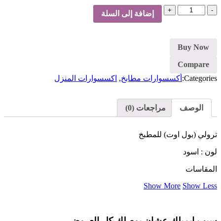
كمية
إضافة إلى السلة
حامل
منظفات
Buy Now
Compare
Categories:
أكسسوارات مطابخ
,
اكسسوارات المنزل
الوصف
مراجعات (0)
ترولي (بول اوت) للمطبخ
لون : اسود
المقاسات
Show More
Show Less
سيب ايميلك عشان يوصلك كل العروض