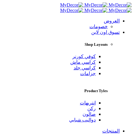
العروض
خصومات
تسوق اون لاين
Shop Layouts
كوفي كورنر
كراسي ماش
كراسي جلد
جزامات
Product Tyles
انتريهات
ركن
صالون
دواليب شبابي
المنتجات