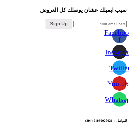
سيب ايميلك عشان يوصلك كل العروض
Sign Up
Faceboo
f
Instagr
Twitte
Youtub
Whatsa
للتواصل : 01060027021
(+20)