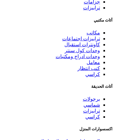
جزامات
ترابيزات
أثاث مكتبي
مكاتب
ترابيزات اجتماعات
كاونترات استقبال
وحدات كول سنتر
وحدات ادراج ومكتبات
معامل
كنب انتظار
كراسي
أثاث الحديقة
برجولات
شماسي
ترابيزات
كراسي
اكسسوارات المنزل