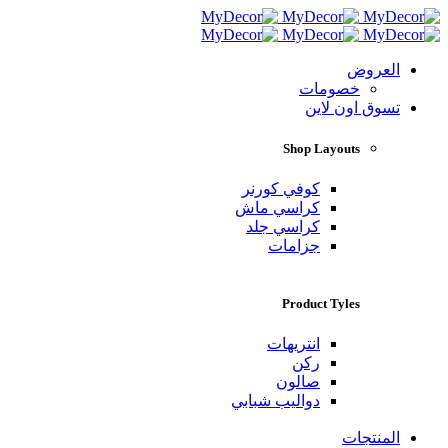
العروض
خصومات
تسوق اون لاين
Shop Layouts
كوفي كورنر
كراسي ماش
كراسي جلد
جزامات
Product Tyles
انتريهات
ركن
صالون
دواليب شبابي
المنتجات