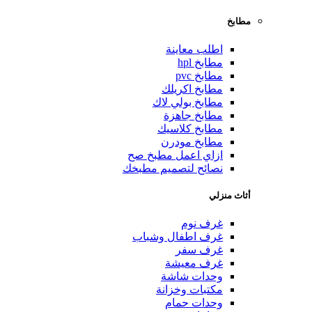
مطابخ
اطلب معاينة
مطابخ hpl
مطابخ pvc
مطابخ اكريلك
مطابخ بولي لاك
مطابخ جاهزة
مطابخ كلاسيك
مطابخ مودرن
ازاي اعمل مطبخ صح
نصائح لتصميم مطبخك
أثاث منزلي
غرف نوم
غرف اطفال وشباب
غرف سفر
غرف معيشة
وحدات شاشة
مكتبات وخزانة
وحدات حمام