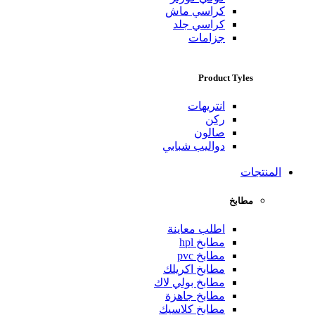
كراسي ماش
كراسي جلد
جزامات
Product Tyles
انتريهات
ركن
صالون
دواليب شبابي
المنتجات
مطابخ
اطلب معاينة
مطابخ hpl
مطابخ pvc
مطابخ اكريلك
مطابخ بولي لاك
مطابخ جاهزة
مطابخ كلاسيك