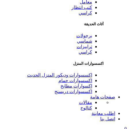
معامل
كنب انتظار
كراسي
أثاث الحديقة
برجولات
شماسي
ترابيزات
كراسي
اكسسوارات المنزل
اكسسوارات وديكور المنزل الحديث
اكسسوارات حمام
اكسوارات مطابخ
اكسسوارات دريسنج
صفحات هامة
مقالات
كتالوج
اطلب معاينة
اتصل بنا
0