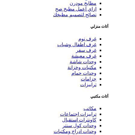
مطابخ مودرن
ازاي اعمل مطبخ صح
نصائح لتصميم مطبخك
أثاث منزلي
غرف نوم
غرف اطفال وشباب
غرف سفر
غرف معيشة
وحدات شاشة
مكتبات وخزانة
وحدات حمام
جزامات
ترابيزات
أثاث مكتبي
مكاتب
ترابيزات اجتماعات
كاونترات استقبال
وحدات كول سنتر
وحدات ادراج ومكتبات