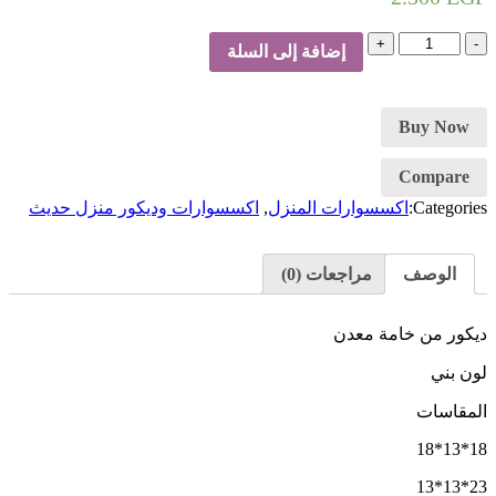
كمية
إضافة إلى السلة
ارفف
ديكور-
بني
Buy Now
Compare
Categories:
اكسسوارات المنزل
,
اكسسوارات وديكور منزل حديث
الوصف
مراجعات (0)
ديكور من خامة معدن
لون بني
المقاسات
18*13*18
23*13*13