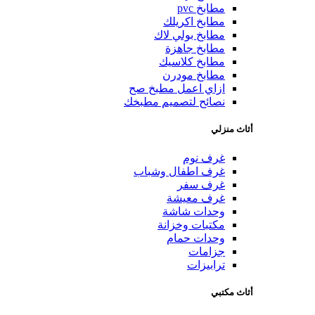
مطابخ pvc
مطابخ اكريلك
مطابخ بولي لاك
مطابخ جاهزة
مطابخ كلاسيك
مطابخ مودرن
ازاي اعمل مطبخ صح
نصائح لتصميم مطبخك
أثاث منزلي
غرف نوم
غرف اطفال وشباب
غرف سفر
غرف معيشة
وحدات شاشة
مكتبات وخزانة
وحدات حمام
جزامات
ترابيزات
أثاث مكتبي