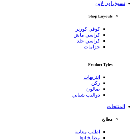
تسوق اون لاين
Shop Layouts
كوفي كورنر
كراسي ماش
كراسي جلد
جزامات
Product Tyles
انتريهات
ركن
صالون
دواليب شبابي
المنتجات
مطابخ
اطلب معاينة
مطابخ hpl