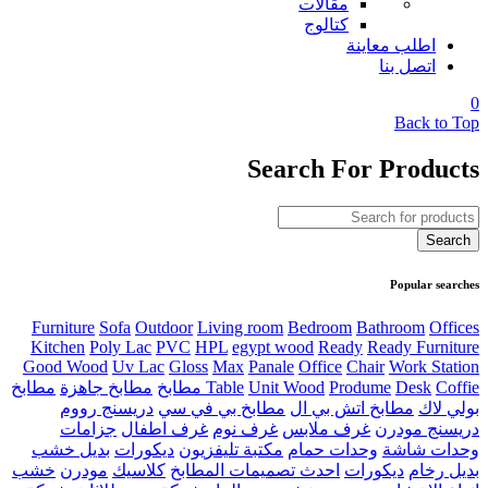
مقالات
كتالوج
اطلب معاينة
اتصل بنا
0
Back to Top
Search For Products
Popular searches
Furniture
Sofa
Outdoor
Living room
Bedroom
Bathroom
Offices
Kitchen
Poly Lac
PVC
HPL
egypt wood
Ready
Ready Furniture
Good Wood
Uv Lac
Gloss
Max
Panale
Office
Chair
Work Station
Coffie مطابخ
Desk
Produme
Unit Wood
Table
مطابخ جاهزة
مطابخ
بولي لاك
مطابخ اتش بي ال
مطابخ بي في سي
دريسنج رووم
دريسنج مودرن
غرف ملابس
غرف نوم
غرف اطفال
جزامات
وحدات شاشة
وحدات حمام
مكتبة تليفزيون
ديكورات
بديل خشب
بديل رخام
ديكورات
احدث تصميمات المطابخ
كلاسيك
مودرن
خشب