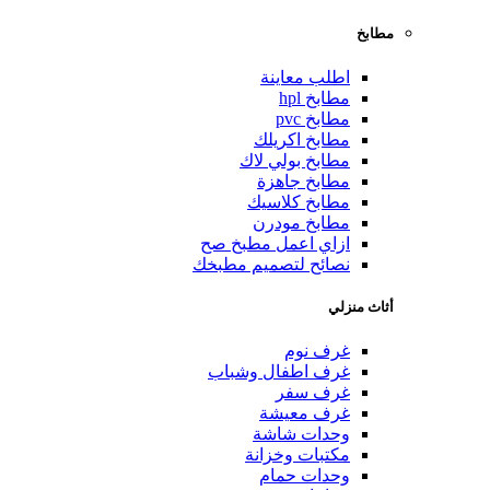
مطابخ
اطلب معاينة
مطابخ hpl
مطابخ pvc
مطابخ اكريلك
مطابخ بولي لاك
مطابخ جاهزة
مطابخ كلاسيك
مطابخ مودرن
ازاي اعمل مطبخ صح
نصائح لتصميم مطبخك
أثاث منزلي
غرف نوم
غرف اطفال وشباب
غرف سفر
غرف معيشة
وحدات شاشة
مكتبات وخزانة
وحدات حمام