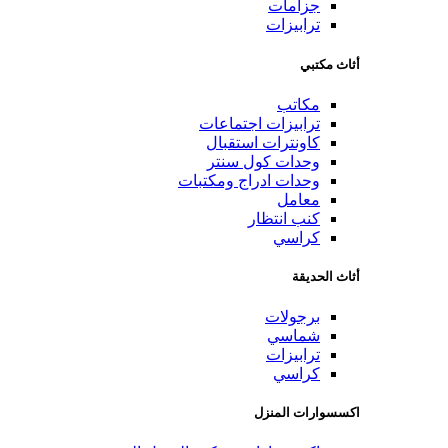
جزامات
ترابيزات
أثاث مكتبي
مكاتب
ترابيزات اجتماعات
كاونترات استقبال
وحدات كول سنتر
وحدات ادراج ومكتبات
معامل
كنب انتظار
كراسي
أثاث الحديقة
برجولات
شماسي
ترابيزات
كراسي
اكسسوارات المنزل