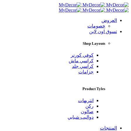
العروض
خصومات
تسوق اون لاين
Shop Layouts
كوفي كورنر
كراسي ماش
كراسي جلد
جزامات
Product Tyles
انتريهات
ركن
صالون
دواليب شبابي
المنتجات