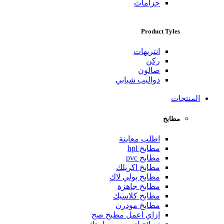
جزامات
Product Tyles
انتريهات
ركن
صالون
دواليب شبابي
المنتجات
مطابخ
اطلب معاينة
مطابخ hpl
مطابخ pvc
مطابخ اكريلك
مطابخ بولي لاك
مطابخ جاهزة
مطابخ كلاسيك
مطابخ مودرن
ازاي اعمل مطبخ صح