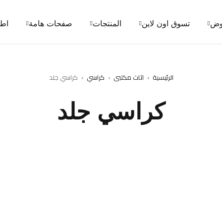
وض
تسوق اون لاين
المنتجات
صفحات هامة
اطل
الرئيسية
›
اثاث مكتبى
›
كراسي
›
كراسي جلد
كراسي جلد