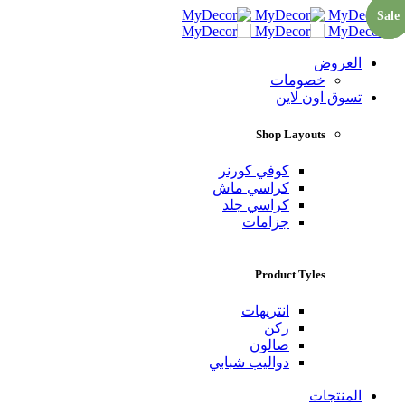
Sale
Sale
Sale
العروض
خصومات
تسوق اون لاين
Shop Layouts
كوفي كورنر
كراسي ماش
كراسي جلد
جزامات
Product Tyles
انتريهات
ركن
صالون
دواليب شبابي
المنتجات