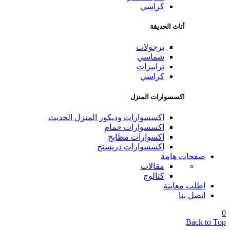
كراسي
أثاث الحديقة
برجولات
شماسي
ترابيزات
كراسي
اكسسوارات المنزل
اكسسوارات وديكور المنزل الحديث
اكسسوارات حمام
اكسوارات مطابخ
اكسسوارات دريسنج
صفحات هامة
مقالات
كتالوج
اطلب معاينة
اتصل بنا
0
Back to Top