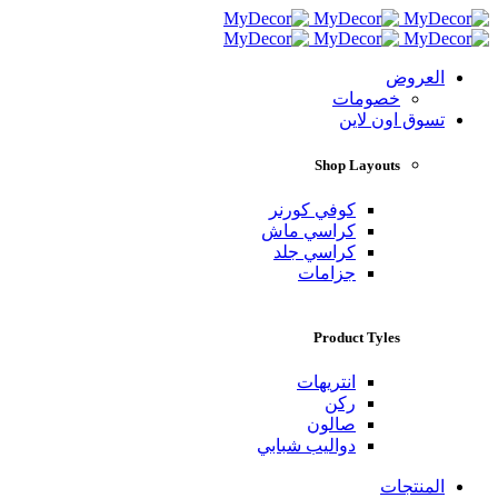
العروض
خصومات
تسوق اون لاين
Shop Layouts
كوفي كورنر
كراسي ماش
كراسي جلد
جزامات
Product Tyles
انتريهات
ركن
صالون
دواليب شبابي
المنتجات