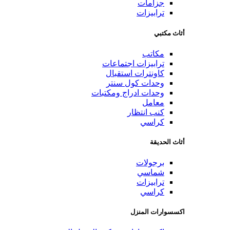
جزامات
ترابيزات
أثاث مكتبي
مكاتب
ترابيزات اجتماعات
كاونترات استقبال
وحدات كول سنتر
وحدات ادراج ومكتبات
معامل
كنب انتظار
كراسي
أثاث الحديقة
برجولات
شماسي
ترابيزات
كراسي
اكسسوارات المنزل