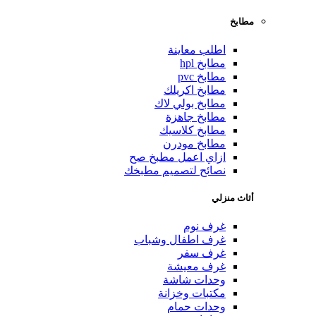
مطابخ
اطلب معاينة
مطابخ hpl
مطابخ pvc
مطابخ اكريلك
مطابخ بولي لاك
مطابخ جاهزة
مطابخ كلاسيك
مطابخ مودرن
ازاي اعمل مطبخ صح
نصائح لتصميم مطبخك
أثاث منزلي
غرف نوم
غرف اطفال وشباب
غرف سفر
غرف معيشة
وحدات شاشة
مكتبات وخزانة
وحدات حمام