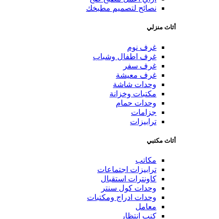
نصائح لتصميم مطبخك
أثاث منزلي
غرف نوم
غرف اطفال وشباب
غرف سفر
غرف معيشة
وحدات شاشة
مكتبات وخزانة
وحدات حمام
جزامات
ترابيزات
أثاث مكتبي
مكاتب
ترابيزات اجتماعات
كاونترات استقبال
وحدات كول سنتر
وحدات ادراج ومكتبات
معامل
كنب انتظار