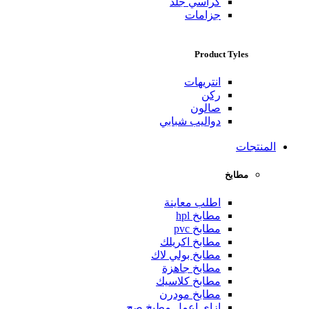
كراسي جلد
جزامات
Product Tyles
انتريهات
ركن
صالون
دواليب شبابي
المنتجات
مطابخ
اطلب معاينة
مطابخ hpl
مطابخ pvc
مطابخ اكريلك
مطابخ بولي لاك
مطابخ جاهزة
مطابخ كلاسيك
مطابخ مودرن
ازاي اعمل مطبخ صح