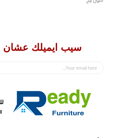
اللون بيج
سيب ايميلك عشان 
للت
الس