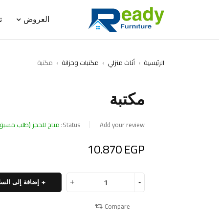
العروض
ت
الرئيسية
›
أثاث منزلي
›
مكتبات وخزانة
›
مكتبة
مكتبة
Add your review
Status:
متاح للحجز (طلب مسبق
10.870
EGP
إضافة إلى السل
Compare