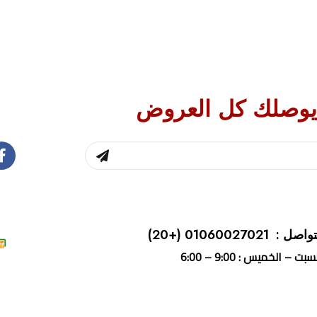
يوصلك كل العروض
واصل : 01060027021
(+20)
بت – الخميس : 9:00 – 6:00