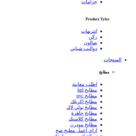
جزامات
Product Tyles
انتريهات
ركن
صالون
دواليب شبابي
المنتجات
مطابخ
اطلب معاينة
مطابخ hpl
مطابخ pvc
مطابخ اكريلك
مطابخ بولي لاك
مطابخ جاهزة
مطابخ كلاسيك
مطابخ مودرن
ازاي اعمل مطبخ صح