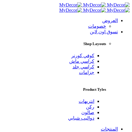
العروض
خصومات
تسوق اون لاين
Shop Layouts
كوفي كورنر
كراسي ماش
كراسي جلد
جزامات
Product Tyles
انتريهات
ركن
صالون
دواليب شبابي
المنتجات