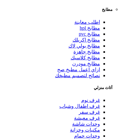
مطابخ
اطلب معاينة
مطابخ hpl
مطابخ pvc
مطابخ اكريلك
مطابخ بولي لاك
مطابخ جاهزة
مطابخ كلاسيك
مطابخ مودرن
ازاي اعمل مطبخ صح
نصائح لتصميم مطبخك
أثاث منزلي
غرف نوم
غرف اطفال وشباب
غرف سفر
غرف معيشة
وحدات شاشة
مكتبات وخزانة
وحدات حمام