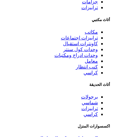
جزامات
ترابيزات
أثاث مكتبي
مكاتب
ترابيزات اجتماعات
كاونترات استقبال
وحدات كول سنتر
وحدات ادراج ومكتبات
معامل
كنب انتظار
كراسي
أثاث الحديقة
برجولات
شماسي
ترابيزات
كراسي
اكسسوارات المنزل