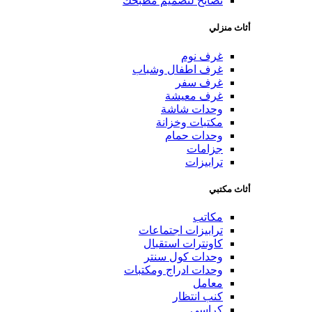
نصائح لتصميم مطبخك
أثاث منزلي
غرف نوم
غرف اطفال وشباب
غرف سفر
غرف معيشة
وحدات شاشة
مكتبات وخزانة
وحدات حمام
جزامات
ترابيزات
أثاث مكتبي
مكاتب
ترابيزات اجتماعات
كاونترات استقبال
وحدات كول سنتر
وحدات ادراج ومكتبات
معامل
كنب انتظار
كراسي