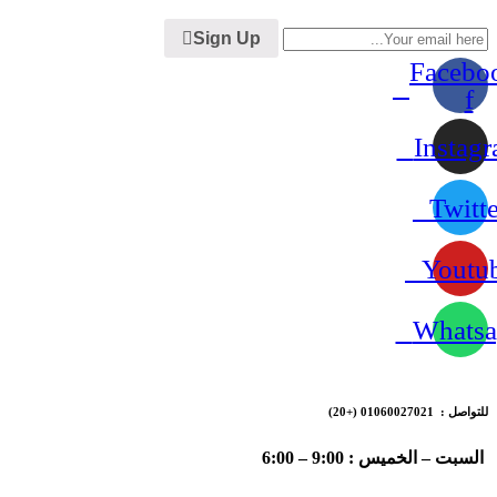
Sign Up
Facebo
f
Instag
Twitte
Youtu
Whatsa
للتواصل : 01060027021
(+20)
السبت – الخميس : 9:00 – 6:00