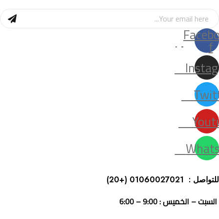
Faceb
f
Insta
Twit
Yout
Whats
للتواصل : 01060027021
(+20)
السبت – الخميس : 9:00 – 6:00