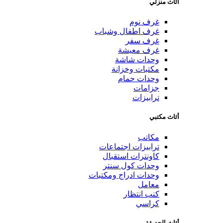
أثاث منزلي
غرف نوم
غرف اطفال وشباب
غرف سفر
غرف معيشة
وحدات شاشة
مكتبات وخزانة
وحدات حمام
جزامات
ترابيزات
أثاث مكتبي
مكاتب
ترابيزات اجتماعات
كاونترات استقبال
وحدات كول سنتر
وحدات ادراج ومكتبات
معامل
كنب انتظار
كراسي
أثاث الحديقة