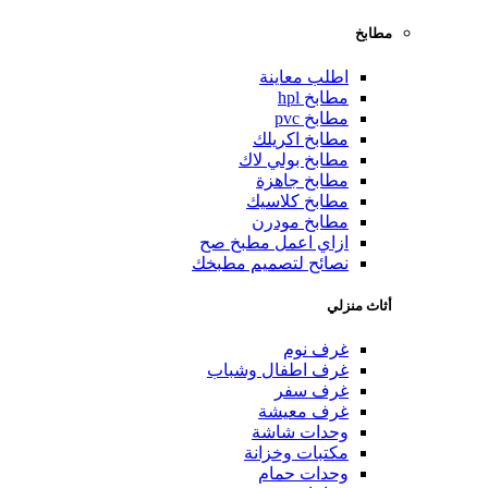
مطابخ
اطلب معاينة
مطابخ hpl
مطابخ pvc
مطابخ اكريلك
مطابخ بولي لاك
مطابخ جاهزة
مطابخ كلاسيك
مطابخ مودرن
ازاي اعمل مطبخ صح
نصائح لتصميم مطبخك
أثاث منزلي
غرف نوم
غرف اطفال وشباب
غرف سفر
غرف معيشة
وحدات شاشة
مكتبات وخزانة
وحدات حمام