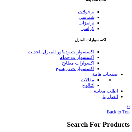
برجولات
شماسي
ترابيزات
كراسي
اكسسوارات المنزل
اكسسوارات وديكور المنزل الحديث
اكسسوارات حمام
اكسوارات مطابخ
اكسسوارات دريسنج
صفحات هامة
مقالات
كتالوج
اطلب معاينة
اتصل بنا
0
Back to Top
Search For Products