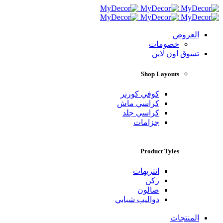
العروض
خصومات
تسوق اون لاين
Shop Layouts
كوفي كورنر
كراسي ماش
كراسي جلد
جزامات
Product Tyles
انتريهات
ركن
صالون
دواليب شبابي
المنتجات