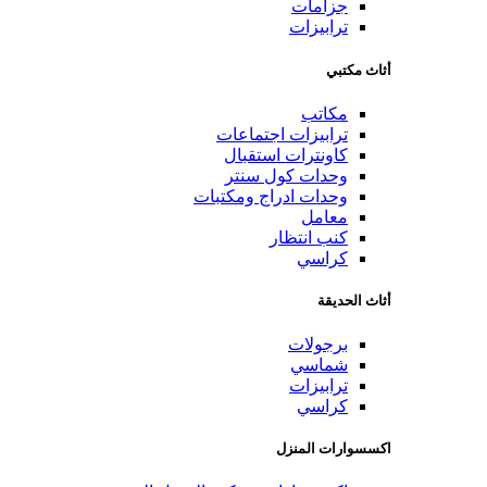
جزامات
ترابيزات
أثاث مكتبي
مكاتب
ترابيزات اجتماعات
كاونترات استقبال
وحدات كول سنتر
وحدات ادراج ومكتبات
معامل
كنب انتظار
كراسي
أثاث الحديقة
برجولات
شماسي
ترابيزات
كراسي
اكسسوارات المنزل