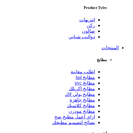
Product Tyles
انتريهات
ركن
صالون
دواليب شبابي
المنتجات
مطابخ
اطلب معاينة
مطابخ hpl
مطابخ pvc
مطابخ اكريلك
مطابخ بولي لاك
مطابخ جاهزة
مطابخ كلاسيك
مطابخ مودرن
ازاي اعمل مطبخ صح
نصائح لتصميم مطبخك