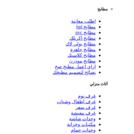
مطابخ
اطلب معاينة
مطابخ hpl
مطابخ pvc
مطابخ اكريلك
مطابخ بولي لاك
مطابخ جاهزة
مطابخ كلاسيك
مطابخ مودرن
ازاي اعمل مطبخ صح
نصائح لتصميم مطبخك
أثاث منزلي
غرف نوم
غرف اطفال وشباب
غرف سفر
غرف معيشة
وحدات شاشة
مكتبات وخزانة
وحدات حمام