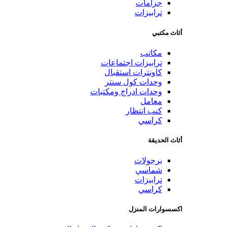
جزامات
ترابيزات
أثاث مكتبي
مكاتب
ترابيزات اجتماعات
كاونترات استقبال
وحدات كول سنتر
وحدات ادراج ومكتبات
معامل
كنب انتظار
كراسي
أثاث الحديقة
برجولات
شماسي
ترابيزات
كراسي
اكسسوارات المنزل