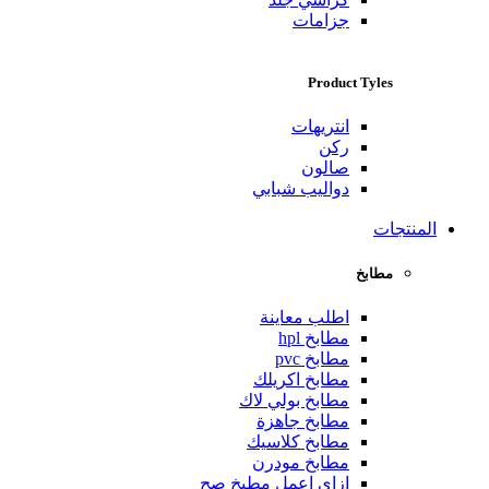
جزامات
Product Tyles
انتريهات
ركن
صالون
دواليب شبابي
المنتجات
مطابخ
اطلب معاينة
مطابخ hpl
مطابخ pvc
مطابخ اكريلك
مطابخ بولي لاك
مطابخ جاهزة
مطابخ كلاسيك
مطابخ مودرن
ازاي اعمل مطبخ صح