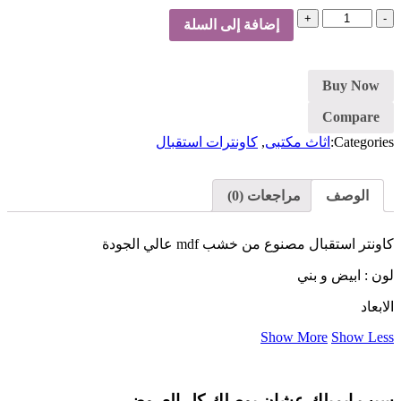
كمية
إضافة إلى السلة
كاونتر
استقبال-
بني
Buy Now
Compare
Categories:
اثاث مكتبى
,
كاونترات استقبال
الوصف
مراجعات (0)
كاونتر استقبال مصنوع من خشب mdf عالي الجودة
لون : ابيض و بني
الابعاد
Show More
Show Less
سيب ايميلك عشان يوصلك كل العروض