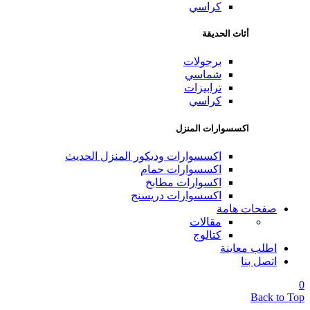
كراسي
أثاث الحديقة
برجولات
شماسي
ترابيزات
كراسي
اكسسوارات المنزل
اكسسوارات وديكور المنزل الحديث
اكسسوارات حمام
اكسوارات مطابخ
اكسسوارات دريسنج
صفحات هامة
مقالات
كتالوج
اطلب معاينة
اتصل بنا
0
Back to Top