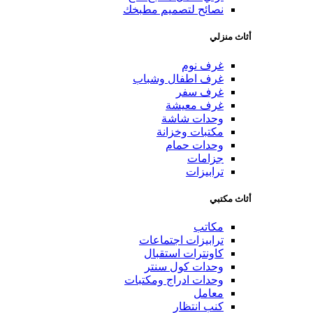
نصائح لتصميم مطبخك
أثاث منزلي
غرف نوم
غرف اطفال وشباب
غرف سفر
غرف معيشة
وحدات شاشة
مكتبات وخزانة
وحدات حمام
جزامات
ترابيزات
أثاث مكتبي
مكاتب
ترابيزات اجتماعات
كاونترات استقبال
وحدات كول سنتر
وحدات ادراج ومكتبات
معامل
كنب انتظار