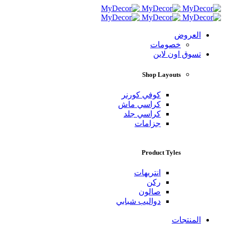
العروض
خصومات
تسوق اون لاين
Shop Layouts
كوفي كورنر
كراسي ماش
كراسي جلد
جزامات
Product Tyles
انتريهات
ركن
صالون
دواليب شبابي
المنتجات