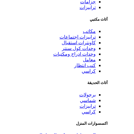
جزامات
ترابيزات
أثاث مكتبي
مكاتب
ترابيزات اجتماعات
كاونترات استقبال
وحدات كول سنتر
وحدات ادراج ومكتبات
معامل
كنب انتظار
كراسي
أثاث الحديقة
برجولات
شماسي
ترابيزات
كراسي
اكسسوارات المنزل