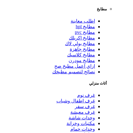
مطابخ
اطلب معاينة
مطابخ hpl
مطابخ pvc
مطابخ اكريلك
مطابخ بولي لاك
مطابخ جاهزة
مطابخ كلاسيك
مطابخ مودرن
ازاي اعمل مطبخ صح
نصائح لتصميم مطبخك
أثاث منزلي
غرف نوم
غرف اطفال وشباب
غرف سفر
غرف معيشة
وحدات شاشة
مكتبات وخزانة
وحدات حمام