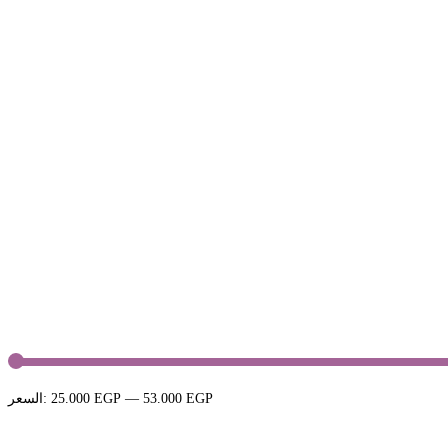
أد
أع
53.000 EGP
—
25.000 EGP
السعر:
س
س