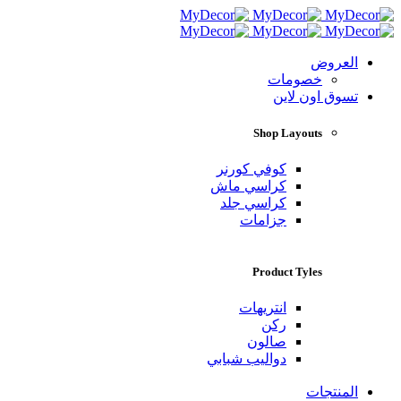
العروض
خصومات
تسوق اون لاين
Shop Layouts
كوفي كورنر
كراسي ماش
كراسي جلد
جزامات
Product Tyles
انتريهات
ركن
صالون
دواليب شبابي
المنتجات