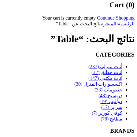
Cart (0)
Your cart is currently empty
Continue Shopping
الرئيسية
›
المتجر
›
نتائج البحث عن “Table”
نتائج البحث: “Table”
CATEGORIES
أثاث منزلي (237)
اثاث حدائق (32)
اثاث مكتبى (147)
اكسسوارات المنزل (30)
خصومات (33)
دريسنج (48)
دواليب (19)
سراير (17)
كوفي كورنر (7)
مطابخ (78)
BRANDS