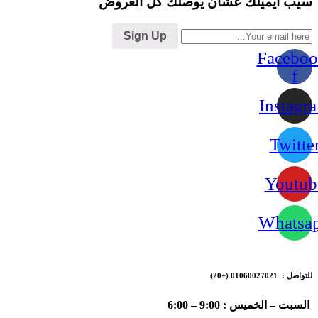
سيب ايميلك عشان يوصلك كل العروض
Sign Up
Faceboo
f
Instagr
Twitte
Youtub
Whatsa
للتواصل : 01060027021
(+20)
السبت – الخميس : 9:00 – 6:00