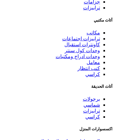
جزامات
ترابيزات
أثاث مكتبي
مكاتب
ترابيزات اجتماعات
كاونترات استقبال
وحدات كول سنتر
وحدات ادراج ومكتبات
معامل
كنب انتظار
كراسي
أثاث الحديقة
برجولات
شماسي
ترابيزات
كراسي
اكسسوارات المنزل