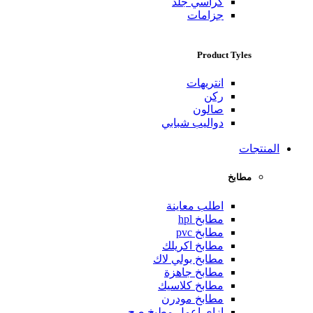
كراسي جلد
جزامات
Product Tyles
انتريهات
ركن
صالون
دواليب شبابي
المنتجات
مطابخ
اطلب معاينة
مطابخ hpl
مطابخ pvc
مطابخ اكريلك
مطابخ بولي لاك
مطابخ جاهزة
مطابخ كلاسيك
مطابخ مودرن
ازاي اعمل مطبخ صح