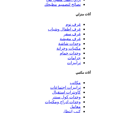
نصائح لتصميم مطبخك
أثاث منزلي
غرف نوم
غرف اطفال وشباب
غرف سفر
غرف معيشة
وحدات شاشة
مكتبات وخزانة
وحدات حمام
جزامات
ترابيزات
أثاث مكتبي
مكاتب
ترابيزات اجتماعات
كاونترات استقبال
وحدات كول سنتر
وحدات ادراج ومكتبات
معامل
كنب انتظار