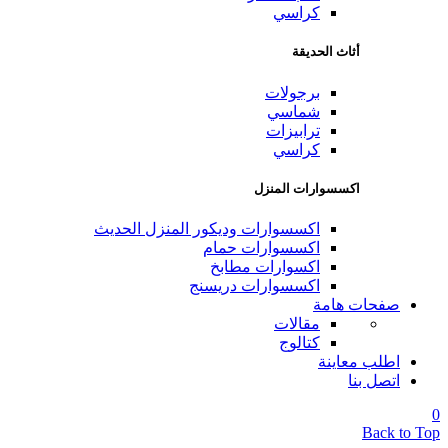
كراسي
أثاث الحديقة
برجولات
شماسي
ترابيزات
كراسي
اكسسوارات المنزل
اكسسوارات وديكور المنزل الحديث
اكسسوارات حمام
اكسوارات مطابخ
اكسسوارات دريسنج
صفحات هامة
مقالات
كتالوج
اطلب معاينة
اتصل بنا
0
Back to Top