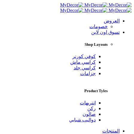
العروض
خصومات
تسوق اون لاين
Shop Layouts
كوفي كورنر
كراسي ماش
كراسي جلد
جزامات
Product Tyles
انتريهات
ركن
صالون
دواليب شبابي
المنتجات