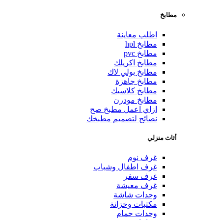
مطابخ
اطلب معاينة
مطابخ hpl
مطابخ pvc
مطابخ اكريلك
مطابخ بولي لاك
مطابخ جاهزة
مطابخ كلاسيك
مطابخ مودرن
ازاي اعمل مطبخ صح
نصائح لتصميم مطبخك
أثاث منزلي
غرف نوم
غرف اطفال وشباب
غرف سفر
غرف معيشة
وحدات شاشة
مكتبات وخزانة
وحدات حمام