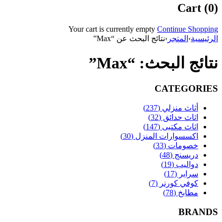
Cart (0)
Your cart is currently empty
Continue Shopping
الرئيسية
›
المتجر
›
نتائج البحث عن “Max”
نتائج البحث: “Max”
CATEGORIES
أثاث منزلي (237)
اثاث حدائق (32)
اثاث مكتبى (147)
اكسسوارات المنزل (30)
خصومات (33)
دريسنج (48)
دواليب (19)
سراير (17)
كوفي كورنر (7)
مطابخ (78)
BRANDS