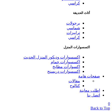
كراسي
أثاث الحديقة
برجولات
شماسي
ترابيزات
كراسي
اكسسوارات المنزل
اكسسوارات وديكور المنزل الحديث
اكسسوارات حمام
اكسوارات مطابخ
اكسسوارات دريسنج
صفحات هامة
مقالات
كتالوج
اطلب معاينة
اتصل بنا
0
Back to Top