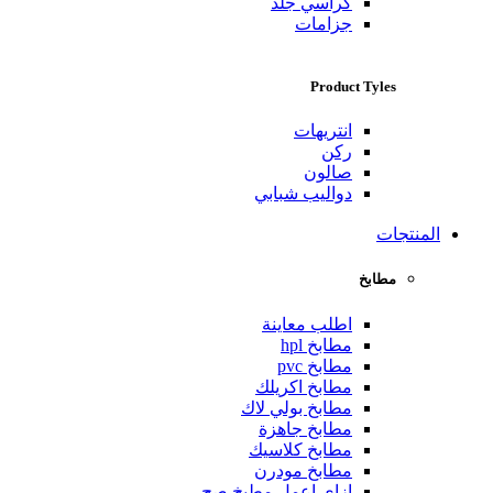
كراسي جلد
جزامات
Product Tyles
انتريهات
ركن
صالون
دواليب شبابي
المنتجات
مطابخ
اطلب معاينة
مطابخ hpl
مطابخ pvc
مطابخ اكريلك
مطابخ بولي لاك
مطابخ جاهزة
مطابخ كلاسيك
مطابخ مودرن
ازاي اعمل مطبخ صح