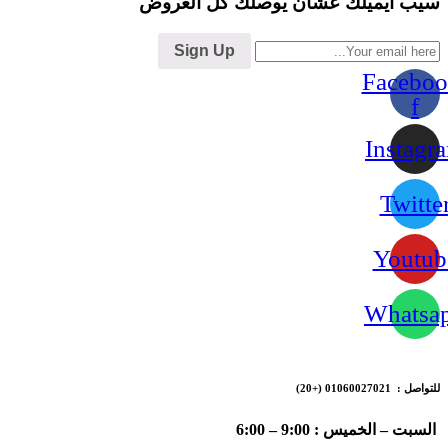
سيب ايميلك عشان يوصلك كل العروض
Sign Up
Faceboo
f
Instagr
Twitte
Youtub
Whatsa
للتواصل : 01060027021
(+20)
السبت – الخميس : 9:00 – 6:00