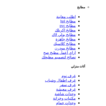
مطابخ
اطلب معاينة
مطابخ hpl
مطابخ pvc
مطابخ اكريلك
مطابخ بولي لاك
مطابخ جاهزة
مطابخ كلاسيك
مطابخ مودرن
ازاي اعمل مطبخ صح
نصائح لتصميم مطبخك
أثاث منزلي
غرف نوم
غرف اطفال وشباب
غرف سفر
غرف معيشة
وحدات شاشة
مكتبات وخزانة
وحدات حمام