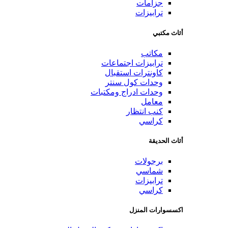
جزامات
ترابيزات
أثاث مكتبي
مكاتب
ترابيزات اجتماعات
كاونترات استقبال
وحدات كول سنتر
وحدات ادراج ومكتبات
معامل
كنب انتظار
كراسي
أثاث الحديقة
برجولات
شماسي
ترابيزات
كراسي
اكسسوارات المنزل