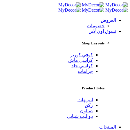
العروض
خصومات
تسوق اون لاين
Shop Layouts
كوفي كورنر
كراسي ماش
كراسي جلد
جزامات
Product Tyles
انتريهات
ركن
صالون
دواليب شبابي
المنتجات