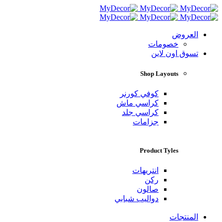
العروض
خصومات
تسوق اون لاين
Shop Layouts
كوفي كورنر
كراسي ماش
كراسي جلد
جزامات
Product Tyles
انتريهات
ركن
صالون
دواليب شبابي
المنتجات