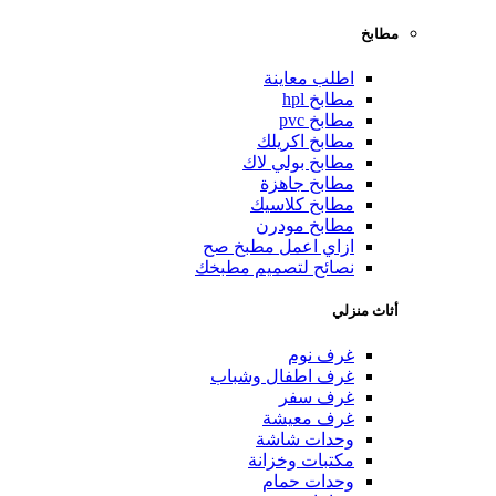
مطابخ
اطلب معاينة
مطابخ hpl
مطابخ pvc
مطابخ اكريلك
مطابخ بولي لاك
مطابخ جاهزة
مطابخ كلاسيك
مطابخ مودرن
ازاي اعمل مطبخ صح
نصائح لتصميم مطبخك
أثاث منزلي
غرف نوم
غرف اطفال وشباب
غرف سفر
غرف معيشة
وحدات شاشة
مكتبات وخزانة
وحدات حمام