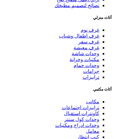
نصائح لتصميم مطبخك
أثاث منزلي
غرف نوم
غرف اطفال وشباب
غرف سفر
غرف معيشة
وحدات شاشة
مكتبات وخزانة
وحدات حمام
جزامات
ترابيزات
أثاث مكتبي
مكاتب
ترابيزات اجتماعات
كاونترات استقبال
وحدات كول سنتر
وحدات ادراج ومكتبات
معامل
كنب انتظار