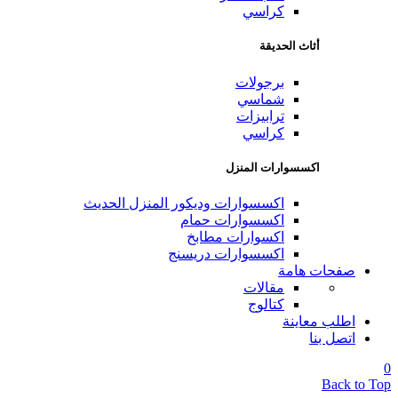
كراسي
أثاث الحديقة
برجولات
شماسي
ترابيزات
كراسي
اكسسوارات المنزل
اكسسوارات وديكور المنزل الحديث
اكسسوارات حمام
اكسوارات مطابخ
اكسسوارات دريسنج
صفحات هامة
مقالات
كتالوج
اطلب معاينة
اتصل بنا
0
Back to Top