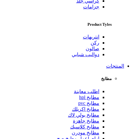
كراسي جلد
جزامات
Product Tyles
انتريهات
ركن
صالون
دواليب شبابي
المنتجات
مطابخ
اطلب معاينة
مطابخ hpl
مطابخ pvc
مطابخ اكريلك
مطابخ بولي لاك
مطابخ جاهزة
مطابخ كلاسيك
مطابخ مودرن
ازاي اعمل مطبخ صح