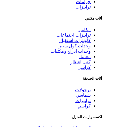
جزامات
ترابيزات
أثاث مكتبي
مكاتب
ترابيزات اجتماعات
كاونترات استقبال
وحدات كول سنتر
وحدات ادراج ومكتبات
معامل
كنب انتظار
كراسي
أثاث الحديقة
برجولات
شماسي
ترابيزات
كراسي
اكسسوارات المنزل