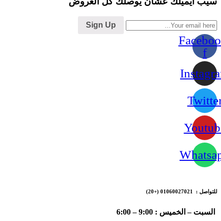
سيب ايميلك عشان يوصلك كل العروض
Sign Up
Faceboo
f
Instagr
Twitte
Youtub
Whatsa
للتواصل : 01060027021
(+20)
السبت – الخميس : 9:00 – 6:00