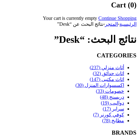
Cart (0)
Your cart is currently empty
Continue Shopping
الرئيسية
›
المتجر
›
نتائج البحث عن “Desk”
نتائج البحث: “Desk”
CATEGORIES
أثاث منزلي (237)
اثاث حدائق (32)
اثاث مكتبى (147)
اكسسوارات المنزل (30)
خصومات (33)
دريسنج (48)
دواليب (19)
سراير (17)
كوفي كورنر (7)
مطابخ (78)
BRANDS