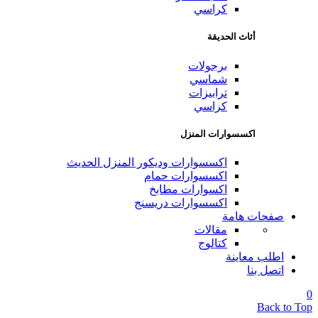
كراسي
أثاث الحديقة
برجولات
شماسي
ترابيزات
كراسي
اكسسوارات المنزل
اكسسوارات وديكور المنزل الحديث
اكسسوارات حمام
اكسوارات مطابخ
اكسسوارات دريسنج
صفحات هامة
مقالات
كتالوج
اطلب معاينة
اتصل بنا
0
Back to Top