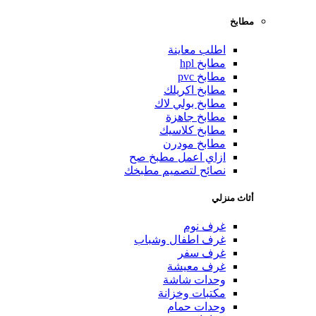
مطابخ
اطلب معاينة
مطابخ hpl
مطابخ pvc
مطابخ اكريلك
مطابخ بولي لاك
مطابخ جاهزة
مطابخ كلاسيك
مطابخ مودرن
ازاي اعمل مطبخ صح
نصائح لتصميم مطبخك
أثاث منزلي
غرف نوم
غرف اطفال وشباب
غرف سفر
غرف معيشة
وحدات شاشة
مكتبات وخزانة
وحدات حمام