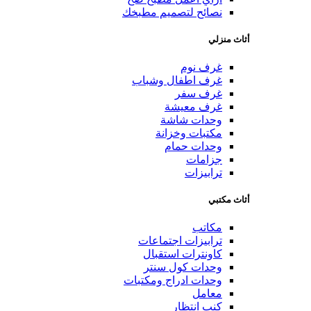
نصائح لتصميم مطبخك
أثاث منزلي
غرف نوم
غرف اطفال وشباب
غرف سفر
غرف معيشة
وحدات شاشة
مكتبات وخزانة
وحدات حمام
جزامات
ترابيزات
أثاث مكتبي
مكاتب
ترابيزات اجتماعات
كاونترات استقبال
وحدات كول سنتر
وحدات ادراج ومكتبات
معامل
كنب انتظار