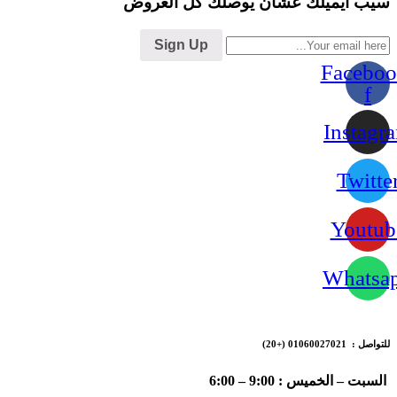
سيب ايميلك عشان يوصلك كل العروض
Sign Up
Faceboo
f
Instagr
Twitte
Youtub
Whatsa
للتواصل : 01060027021
(+20)
السبت – الخميس : 9:00 – 6:00