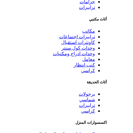
جزامات
ترابيزات
أثاث مكتبي
مكاتب
ترابيزات اجتماعات
كاونترات استقبال
وحدات كول سنتر
وحدات ادراج ومكتبات
معامل
كنب انتظار
كراسي
أثاث الحديقة
برجولات
شماسي
ترابيزات
كراسي
اكسسوارات المنزل