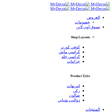
العروض
خصومات
تسوق اون لاين
Shop Layouts
كوفي كورنر
كراسي ماش
كراسي جلد
جزامات
Product Tyles
انتريهات
ركن
صالون
دواليب شبابي
المنتجات