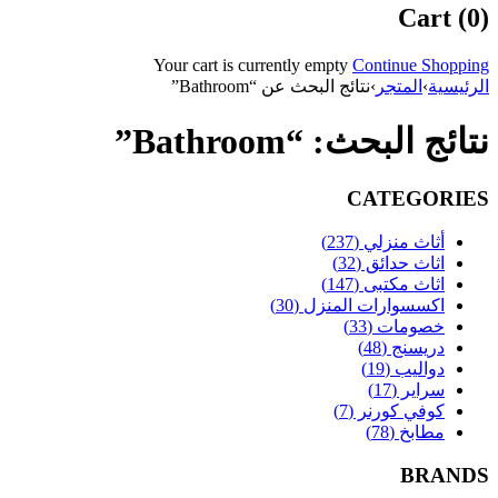
Cart (0)
Your cart is currently empty
Continue Shopping
الرئيسية
›
المتجر
›
نتائج البحث عن “Bathroom”
نتائج البحث: “Bathroom”
CATEGORIES
أثاث منزلي (237)
اثاث حدائق (32)
اثاث مكتبى (147)
اكسسوارات المنزل (30)
خصومات (33)
دريسنج (48)
دواليب (19)
سراير (17)
كوفي كورنر (7)
مطابخ (78)
BRANDS