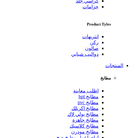
كراسي جلد
جزامات
Product Tyles
انتريهات
ركن
صالون
دواليب شبابي
المنتجات
مطابخ
اطلب معاينة
مطابخ hpl
مطابخ pvc
مطابخ اكريلك
مطابخ بولي لاك
مطابخ جاهزة
مطابخ كلاسيك
مطابخ مودرن
ازاي اعمل مطبخ صح